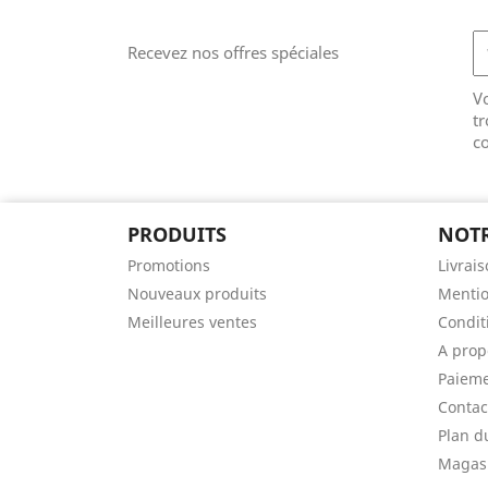
Recevez nos offres spéciales
V
tr
co
PRODUITS
NOTR
Promotions
Livrai
Nouveaux produits
Mentio
Meilleures ventes
Conditi
A prop
Paieme
Contac
Plan d
Magas